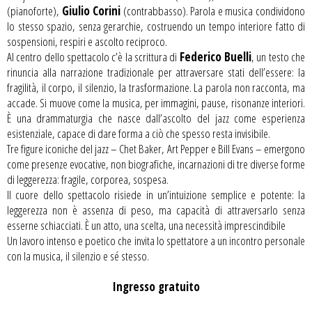
(pianoforte),
Giulio Corini
(contrabbasso). Parola e musica condividono
lo stesso spazio, senza gerarchie, costruendo un tempo interiore fatto di
sospensioni, respiri e ascolto reciproco.
Al centro dello spettacolo c’è la scrittura di
Federico Buelli
, un testo che
rinuncia alla narrazione tradizionale per attraversare stati dell’essere: la
fragilità, il corpo, il silenzio, la trasformazione. La parola non racconta, ma
accade. Si muove come la musica, per immagini, pause, risonanze interiori.
È una drammaturgia che nasce dall’ascolto del jazz come esperienza
esistenziale, capace di dare forma a ciò che spesso resta invisibile.
Tre figure iconiche del jazz – Chet Baker, Art Pepper e Bill Evans – emergono
come presenze evocative, non biografiche, incarnazioni di tre diverse forme
di leggerezza: fragile, corporea, sospesa.
Il cuore dello spettacolo risiede in un’intuizione semplice e potente: la
leggerezza non è assenza di peso, ma capacità di attraversarlo senza
esserne schiacciati. È un atto, una scelta, una necessità imprescindibile
Un lavoro intenso e poetico che invita lo spettatore a un incontro personale
con la musica, il silenzio e sé stesso.
Ingresso gratuito