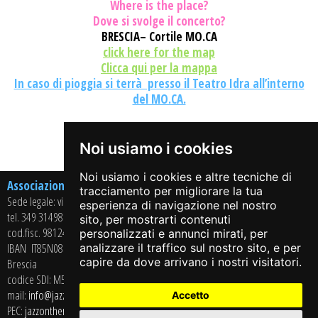
Where is the place?
Dove si svolge il concerto?
BRESCIA– Cortile MO.CA
click here for the map
Clicca qui per la mappa
In caso di pioggia si terrà presso il Teatro Idra all’interno
del MO.CA.
Share on:
Noi usiamo i cookies
Noi usiamo i cookies e altre tecniche di
Associazione Culturale Arci Jazz On The Road APS
tracciamento per migliorare la tua
Sede legale: via Casaglio, 13 – 25064 GUSSAGO (BS)
esperienza di navigazione nel nostro
tel. 349 3149864
sito, per mostrarti contenuti
cod.fisc. 98124350178 - P.iva 02715430985
personalizzati e annunci mirati, per
IBAN
IT85N0869211208034000341724
- BANCA CREDITO COOPERATIVO di
analizzare il traffico sul nostro sito, e per
capire da dove arrivano i nostri visitatori.
Brescia
codice SDI: M5UXCR1
mail:
info@jazzontheroad.net
Accetto
PEC:
jazzontheroad@pec.it