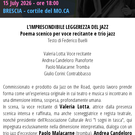
15 July 2026 - ore 18:00
BRESCIA - cortile del MO.CA
L’IMPRESCINDIBILE LEGGEREZZA DEL JAZZ
Poema scenico per voce recitante e trio jazz
Testo di Federico Buelli
Valeria Lotta: Voce recitante
Andrea Candeloro: Pianoforte
Paolo Malacarne: Tromba
Giulio Corini: Contrabbasso
Commissionato e prodotto da Jazz on the Road, questo lavoro prende
forma come un’esperienza originale in cui teatro e musica si incontrano in
una dimensione intima, sospesa, profondamente umana.
In scena, la voce recitante di
Valeria Lotta
, attrice dalla presenza
scenica intensa e raffinata, ma anche sceneggiatrice e regista teatrale,
nonché pres
idente dell'Assoc
iaz
ione Culturale Arc
i "I sogni in tasca"
,
qui
impegnata esclusivamente nella dimensione interpretativa, dialoga con un
trio jazz d’eccezione:
Paolo Malacarne
(tromba),
Andrea Candeloro