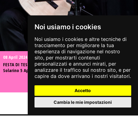
Noi usiamo i cookies
Noi usiamo i cookies e altre tecniche di
tracciamento per migliorare la tua
esperienza di navigazione nel nostro
08 April 2024
sito, per mostrarti contenuti
personalizzati e annunci mirati, per
FESTA DI TESSERAMENTO 2023/2024 - IL SESSO INUTILE con Valeria
analizzare il traffico sul nostro sito, e per
Solarino 5 Aprile der Mast - fotografie di @Fabio Rizzini
capire da dove arrivano i nostri visitatori.
Accetto
Cambia le mie impostazioni
Share on:
Associazione Culturale Arci Jazz On The Road APS
Sede legale: via Casaglio, 13 – 25064 GUSSAGO (BS)
tel. 349 3149864