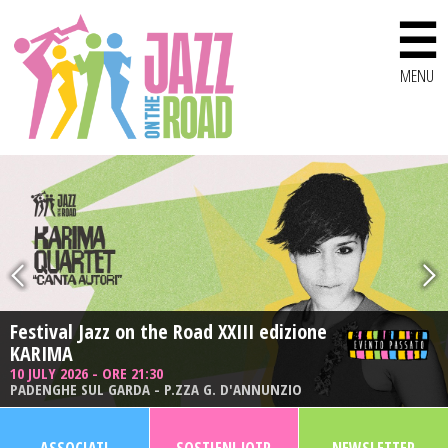
☰
MENU
Festival Jazz on the Road XXIII edizione
Festival Jazz on the Road XXIII edizione
KARIMA
SERGIO CAMMARIERE
10 JULY 2026 - ORE 21:30
11 JULY 2026 - ORE 21:30
PADENGHE SUL GARDA - P.ZZA G. D'ANNUNZIO
DESENZANO DEL GARDA - CASTELLO