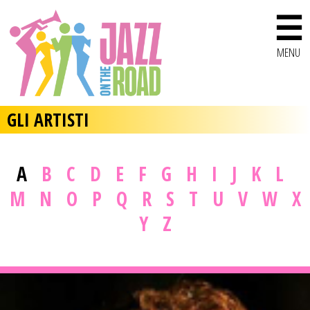
☰
MENU
GLI ARTISTI
A
B
C
D
E
F
G
H
I
J
K
L
M
N
O
P
Q
R
S
T
U
V
W
X
Y
Z